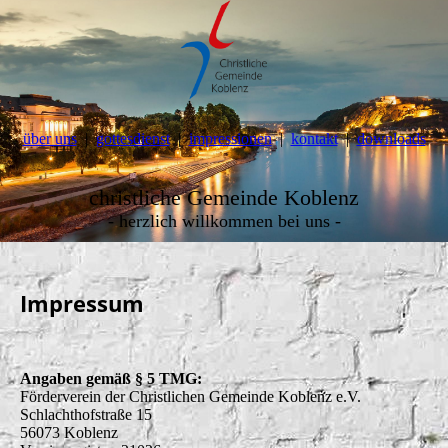
über uns
gottesdienst
impressionen
kontakt
downloads
christliche Gemeinde Koblenz
- herzlich willkommen bei uns -
Impressum
Angaben gemäß § 5 TMG:
Förderverein der Christlichen Gemeinde Koblenz e.V.
Schlachthofstraße 15
56073 Koblenz