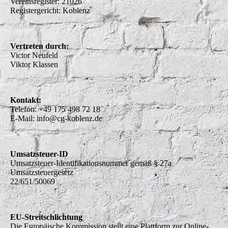
Vereinsregister: 21026
Registergericht: Koblenz
Vertreten durch:
Victor Neufeld
Viktor Klassen
Kontakt:
Telefon: +49 175 498 72 18
E-Mail: info@cg-koblenz.de
Umsatzsteuer-ID
Umsatzsteuer-Identifikationsnummer gemäß § 27a
Umsatzsteuergesetz
22/651/50069
EU-Streitschlichtung
Die Europäische Kommission stellt eine Plattform zur Online-